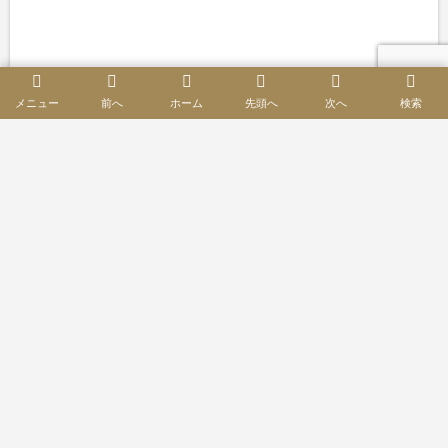
メニュー
前へ
ホーム
先頭へ
次へ
検索
所在地
愛知県春日井市
部屋
1LDK+ロフト+ルーフバルコニー
専有面積
93.03㎡